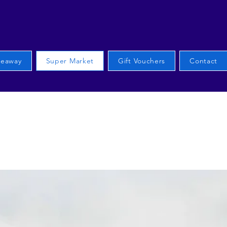
keaway
Super Market
Gift Vouchers​
Contact