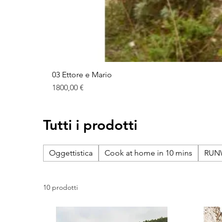
03 Ettore e Mario
Prezzo
1800,00 €
Tutti i prodotti
Oggettistica
Cook at home in 10 mins
RUN
10 prodotti