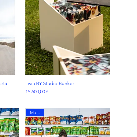
arta
Livia BY Studio Bunker
Prezzo
15.600,00 €
Must Try