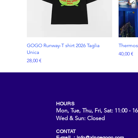
GOGO Runway-T shirt 2026 Taglia
Thermos 
Unica
Prezzo
40,00 €
Prezzo
28,00 €
HOURS
Mon, Tue, Thu, Fri, Sat: 11:00 - 16
Wed & Sun: Closed
CONTAT
E-mail ：
info@xingegogo.com