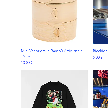
Mini Vaporiera in Bambù Artigianale
Bicchieri
15cm
Prezzo
5,00 €
Prezzo
13,00 €